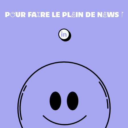
O
I
E
E
!
P
UR FA
RE LE PL
IN DE N
WS